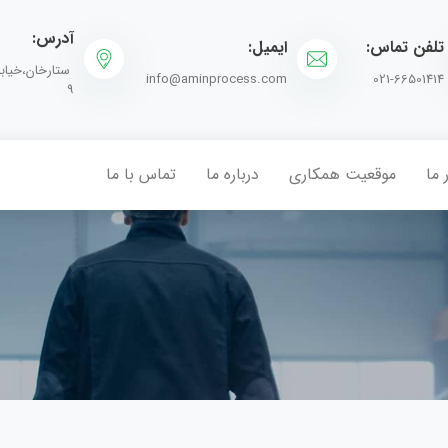
آدرس:
تلفن تماس:
ایمیل:
info@aminprocess.com
021-66501414
9
 ما
موقعیت همکاری
درباره ما
تماس با ما