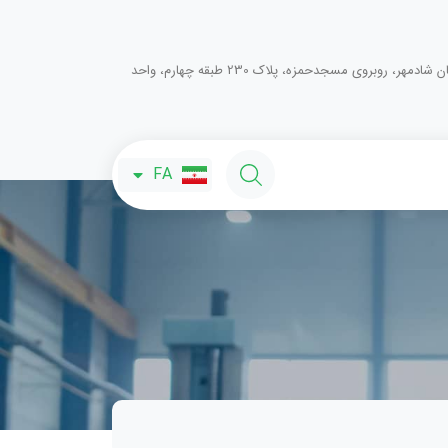
ستارخان،خیابان شادمهر، روبروی مسجدحمزه، پلاک 230 طبقه چهارم، واحد
EN
FA
AR